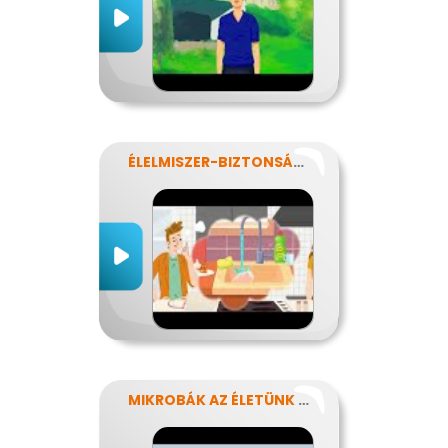
ÉLELMISZER-BIZTONSÁG, NÉBIH, EFSA
MIKROBÁK AZ ÉLETÜNK SZÁMOS TERÜLETÉN