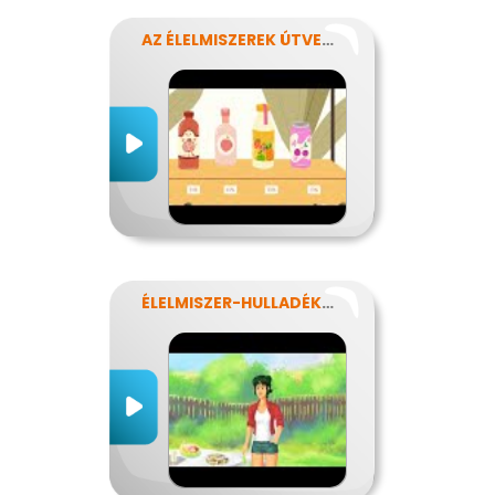
AZ ÉLELMISZEREK ÚTVESZTŐJÉBEN
ÉLELMISZER-HULLADÉKOK