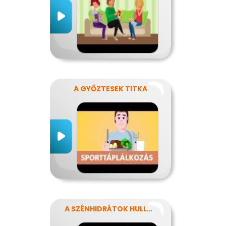
A GYŐZTESEK TITKA
A SZÉNHIDRÁTOK HULLÁMVASÚTJÁN