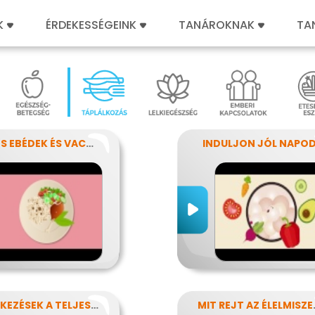
K
ÉRDEKESSÉGEINK
TANÁROKNAK
TA
SZÍNES EBÉDEK ÉS VACSORÁK
INDULJON JÓL NAPOD
KISÉTKEZÉSEK A TELJESÍTMÉNYÉRT
MIT REJ