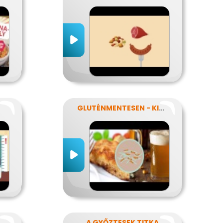
GLUTÉNMENTESEN - KINEK IS?!
SZNÁLNAK A FOGYÓKÚRÁK?
A GYŐZTESEK TITKA