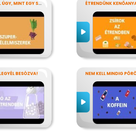
EGYÉL ÚGY, MINT EGY SZUPERHŐS!
 LEGYÉL BESÓZVA!