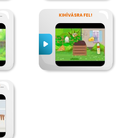
ZER-HULLADÉKOK
KIHÍVÁSRA FEL!
EGY TUDATOS VACSORA RECEPTJE