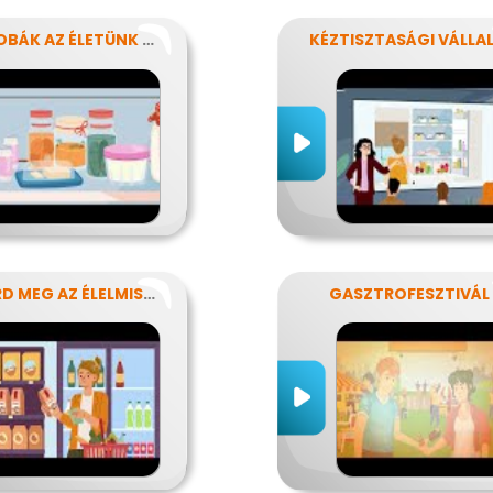
MIKROBÁK AZ ÉLETÜNK SZÁMOS TERÜLETÉN
ISMERD MEG AZ ÉLELMISZEREK TITKAIT!
GASZTROFESZTIVÁL