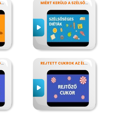
ÉTRENDÜNK KENŐANYAGAI: A ZSÍROK
MIÉRT KERÜLD A SZÉLSŐSÉGES DIÉTÁKAT?
NEM KELL MINDIG PÖRÖGNI
REJTETT CUKROK AZ ÉLELMISZEREINKBEN