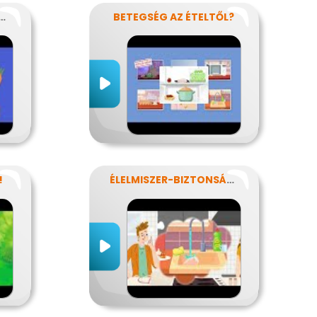
ÁRIÁNUS-KISOKOS
BETEGSÉG AZ ÉTELTŐL?
!
ÉLELMISZER-BIZTONSÁG, NÉBIH, EFSA