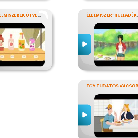
AZ ÉLELMISZEREK ÚTVESZTŐJÉBEN
ÉLELMIS