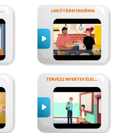
KÉZTISZTASÁGI VÁLLALAT
LAKÓTÁRSI HIGIÉNIA
TERVEZZ NYERTES ÉLELMISZER-CSOMAGOLÁST!