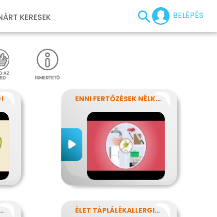
BELÉPÉS
NÁRT KERESEK
!
ENNI FERTŐZÉSEK NÉLKÜL
T AZ ÉLELMISZERCÍMKE?
ÉLET TÁPLÁLÉKALLERGIÁVAL