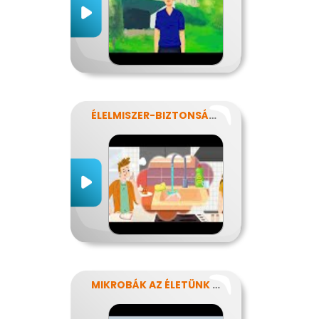
ÉLELMISZER-BIZTONSÁG, NÉBIH, EFSA
MIKROBÁK AZ ÉLETÜNK SZÁMOS TERÜLETÉN