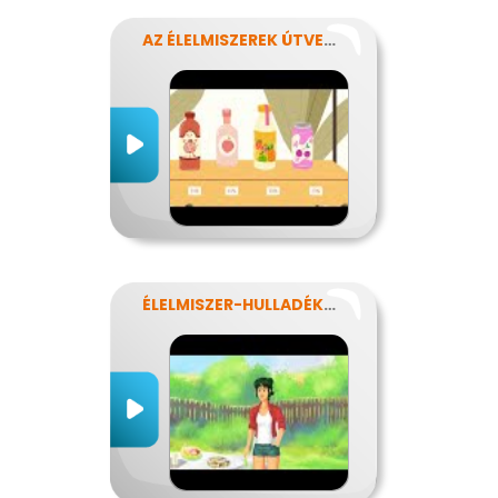
AZ ÉLELMISZEREK ÚTVESZTŐJÉBEN
ÉLELMISZER-HULLADÉKOK