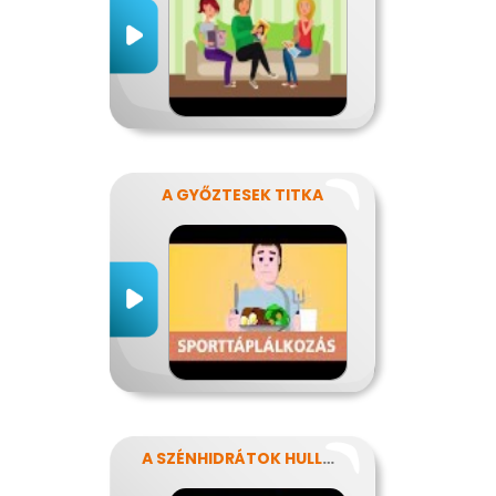
A GYŐZTESEK TITKA
A SZÉNHIDRÁTOK HULLÁMVASÚTJÁN