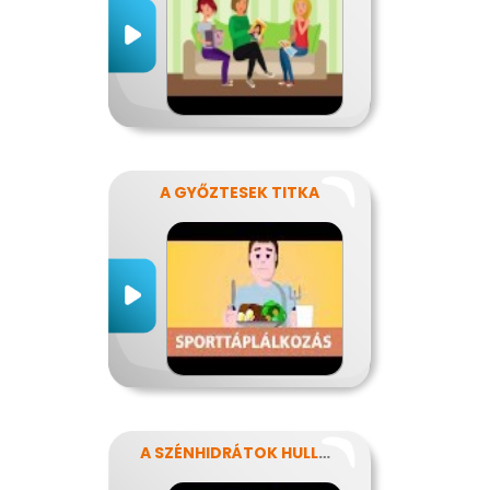
A GYŐZTESEK TITKA
A SZÉNHIDRÁTOK HULLÁMVASÚTJÁN