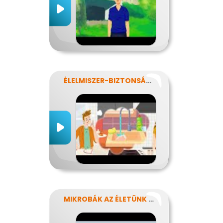
ÉLELMISZER-BIZTONSÁG, NÉBIH, EFSA
MIKROBÁK AZ ÉLETÜNK SZÁMOS TERÜLETÉN