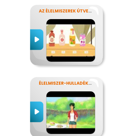
AZ ÉLELMISZEREK ÚTVESZTŐJÉBEN
ÉLELMISZER-HULLADÉKOK