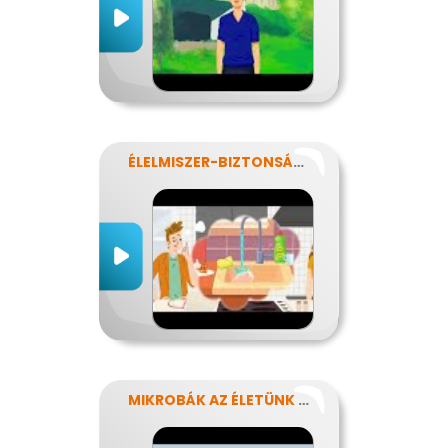
ÉLELMISZER-BIZTONSÁG, NÉBIH, EFSA
MIKROBÁK AZ ÉLETÜNK SZÁMOS TERÜLETÉN