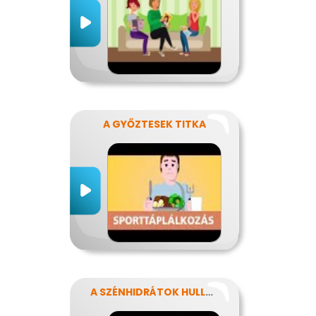
A GYŐZTESEK TITKA
A SZÉNHIDRÁTOK HULLÁMVASÚTJÁN