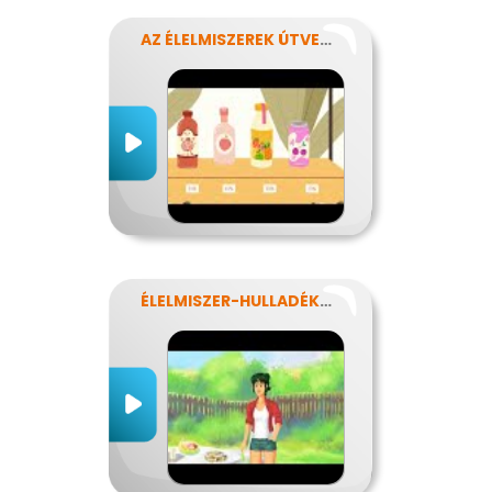
AZ ÉLELMISZEREK ÚTVESZTŐJÉBEN
ÉLELMISZER-HULLADÉKOK