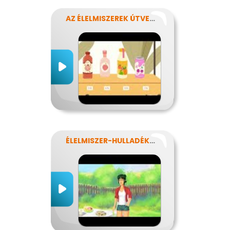
AZ ÉLELMISZEREK ÚTVESZTŐJÉBEN
ÉLELMISZER-HULLADÉKOK