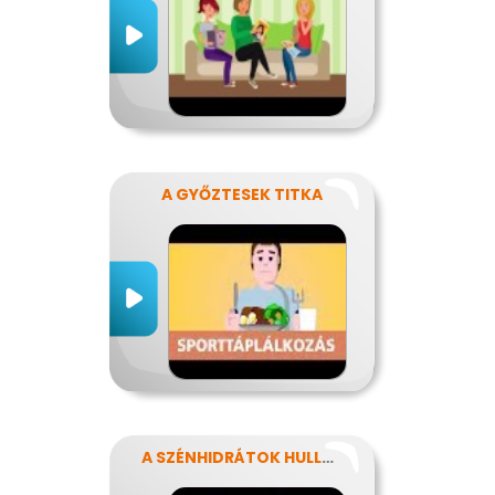
A GYŐZTESEK TITKA
A SZÉNHIDRÁTOK HULLÁMVASÚTJÁN