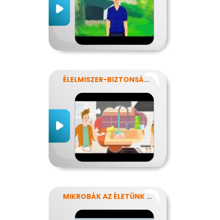
ÉLELMISZER-BIZTONSÁG, NÉBIH, EFSA
MIKROBÁK AZ ÉLETÜNK SZÁMOS TERÜLETÉN