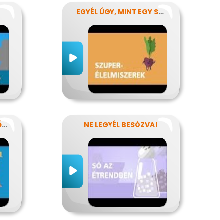
EGYÉL ÚGY, MINT EGY SZUPERHŐS!
MIÉRT KERÜLD A SZÉLSŐSÉGES DIÉTÁKAT?
NE LEGYÉL BESÓZVA!