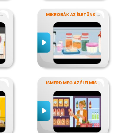
SZER-BIZTONSÁG, NÉBIH, EFSA
MIKROBÁK AZ ÉLETÜNK SZÁMOS TERÜLETÉN
ISMERD MEG AZ ÉLELMISZEREK TITKAIT!