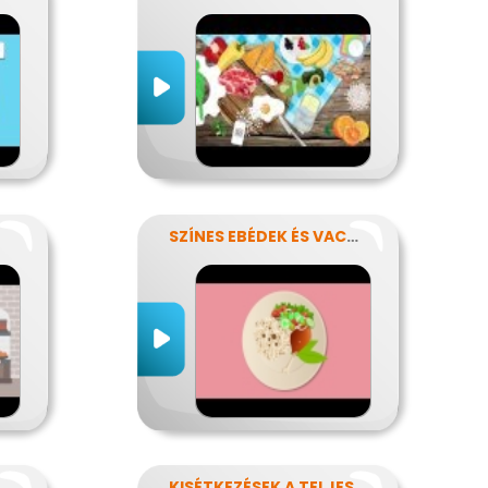
!
SZÍNES EBÉDEK ÉS VACSORÁK
NI FERTŐZÉSEK NÉLKÜL
KISÉTKEZÉSEK A TELJESÍTMÉNYÉRT