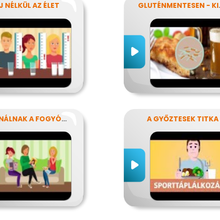
J NÉLKÜL AZ ÉLET
GLUTÉNM
HASZNÁLNAK A FOGYÓKÚRÁK?
A GYŐZTESEK TITKA