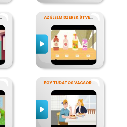
S ÉLELMISZER-CSOMAGOLÁST!
AZ ÉLELMISZEREK ÚTVESZTŐJÉBEN
EGY TUDATOS VACSORA RECEPTJE