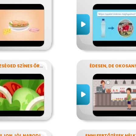
EGÉSZSÉGED SZÍNES ŐRZŐI
ÉDESEN, DE OKOSAN
ULJON JÓL NAPOD!
EN