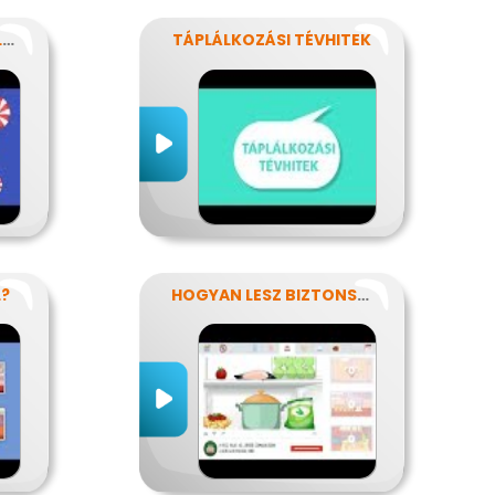
REJTETT CUKROK AZ ÉLELMISZEREINKBEN
TÁPLÁLKOZÁSI TÉVHITEK
L?
HOGYAN LESZ BIZTONSÁGOS, AMIT MEGESZEL?