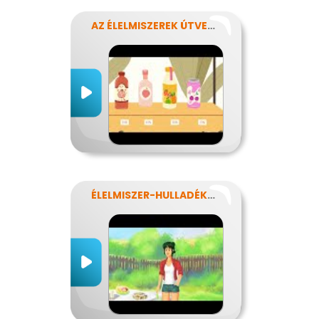
AZ ÉLELMISZEREK ÚTVESZTŐJÉBEN
ÉLELMISZER-HULLADÉKOK