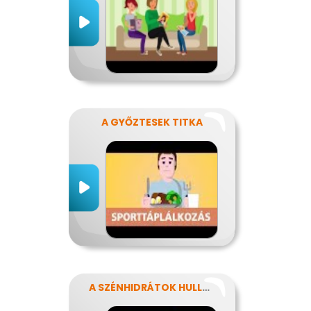
A GYŐZTESEK TITKA
A SZÉNHIDRÁTOK HULLÁMVASÚTJÁN