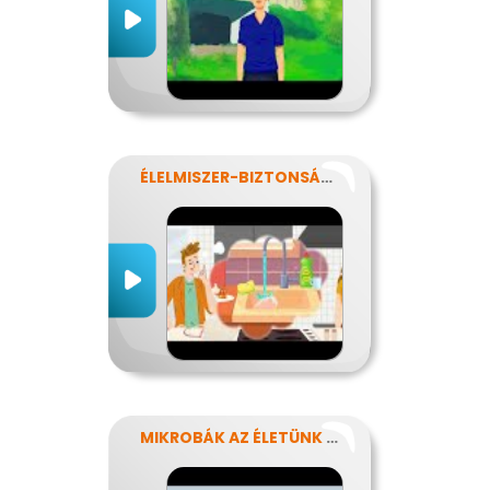
ÉLELMISZER-BIZTONSÁG, NÉBIH, EFSA
MIKROBÁK AZ ÉLETÜNK SZÁMOS TERÜLETÉN