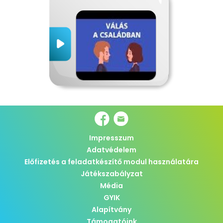
Impresszum
Adatvédelem
Előfizetés a feladatkészítő modul használatára
Játékszabályzat
Média
GYIK
Alapítvány
Támogatóink