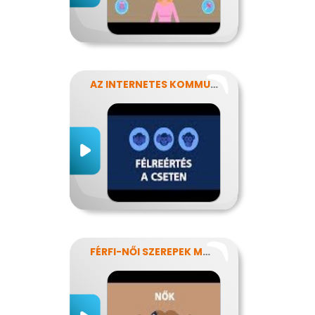
AZ INTERNETES KOMMUNIKÁCIÓ NÉHÁNY SAJÁTOSSÁGA
FÉRFI-NŐI SZEREPEK MODERN SZEMMEL