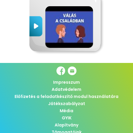
Impresszum
Adatvédelem
Előfizetés a feladatkészítő modul használatára
Játékszabályzat
Média
GYIK
Alapítvány
Támogatóink