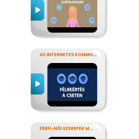
AZ INTERNETES KOMMUNIKÁCIÓ NÉHÁNY SAJÁTOSSÁGA
FÉRFI-NŐI SZEREPEK MODERN SZEMMEL