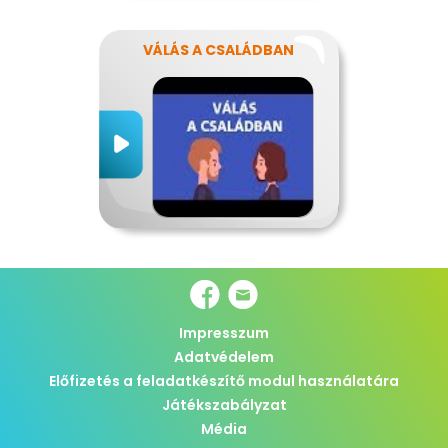
VÁLÁS A CSALÁDBAN
Impresszum
Adatvédelem
Előfizetés a feladatkészítő modul használatára
Játékszabályzat
Média