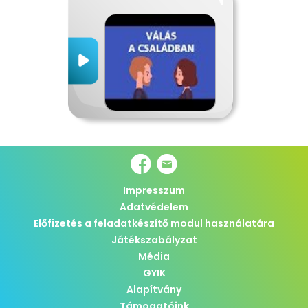
Impresszum
Adatvédelem
Előfizetés a feladatkészítő modul használatára
Játékszabályzat
Média
GYIK
Alapítvány
Támogatóink