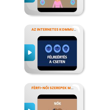
AZ INTERNETES KOMMUNIKÁCIÓ NÉHÁNY SAJÁTOSSÁGA
FÉRFI-NŐI SZEREPEK MODERN SZEMMEL