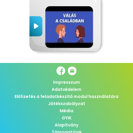
Impresszum
Adatvédelem
Előfizetés a feladatkészítő modul használatára
Játékszabályzat
Média
GYIK
Alapítvány
Támogatóink