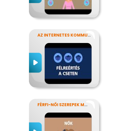
AZ INTERNETES KOMMUNIKÁCIÓ NÉHÁNY SAJÁTOSSÁGA
FÉRFI-NŐI SZEREPEK MODERN SZEMMEL