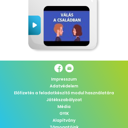
Impresszum
Adatvédelem
Előfizetés a feladatkészítő modul használatára
Játékszabályzat
Média
GYIK
Alapítvány
Támogatóink