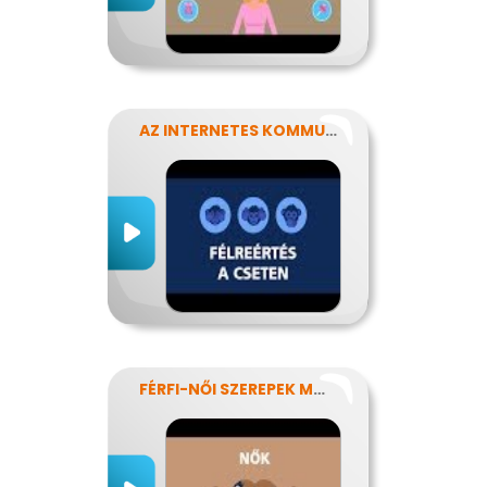
AZ INTERNETES KOMMUNIKÁCIÓ NÉHÁNY SAJÁTOSSÁGA
FÉRFI-NŐI SZEREPEK MODERN SZEMMEL