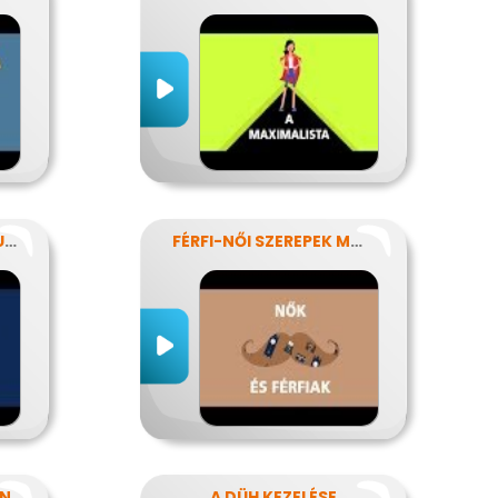
AZ INTERNETES KOMMUNIKÁCIÓ NÉHÁNY SAJÁTOSSÁGA
FÉRFI-NŐI SZEREPEK MODERN SZEMMEL
AN
A DÜH KEZELÉSE