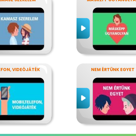
EFON, VIDEÓJÁTÉK
NEM ÉRTÜNK EGYET