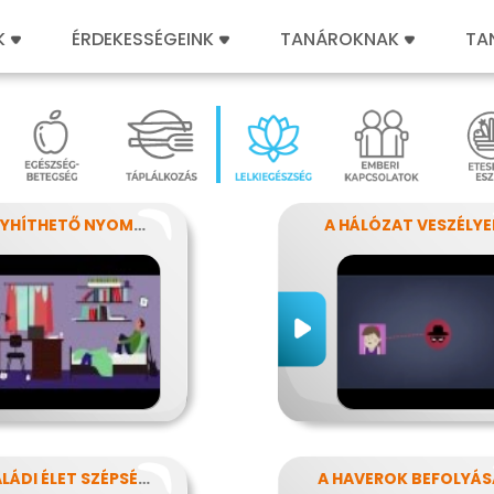
K
ÉRDEKESSÉGEINK
TANÁROKNAK
TA
AZ ENYHÍTHETŐ NYOMÁS - STRESSZ
A HÁLÓZAT VESZÉLYE
A CSALÁDI ÉLET SZÉPSÉGEI ÉS NEHÉZSÉGEI
A HAVEROK BEFOLYÁS