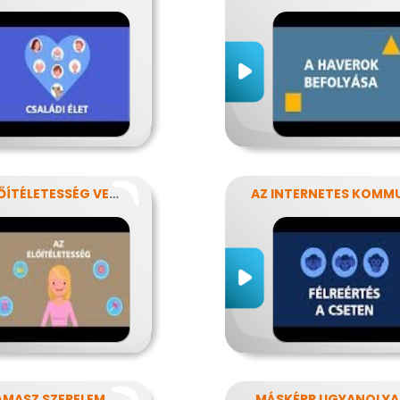
AZ ELŐÍTÉLETESSÉG VESZÉLYEI
AMASZ SZERELEM
MÁSKÉPP UGYANOLY