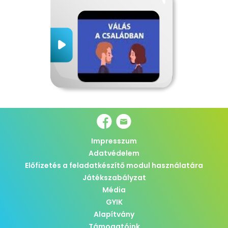
Impresszum
Adatvédelem
Előfizetés a feladatkészítő modul használatára
Játékszabályzat
Média
GYIK
Alapítvány
Támogatóink