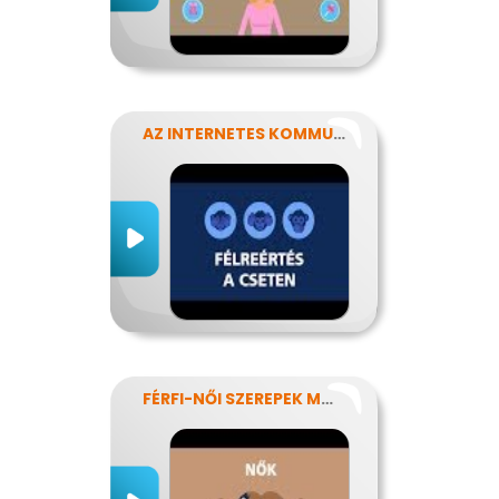
AZ INTERNETES KOMMUNIKÁCIÓ NÉHÁNY SAJÁTOSSÁGA
FÉRFI-NŐI SZEREPEK MODERN SZEMMEL