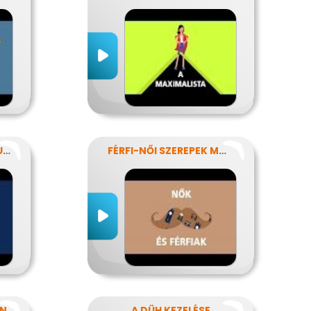
AZ INTERNETES KOMMUNIKÁCIÓ NÉHÁNY SAJÁTOSSÁGA
FÉRFI-NŐI SZEREPEK MODERN SZEMMEL
AN
A DÜH KEZELÉSE