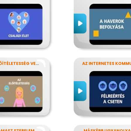
AZ ELŐÍTÉLETESSÉG VESZÉLYEI
AMASZ SZERELEM
MÁSKÉPP UGYANOLY