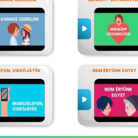
EFON, VIDEÓJÁTÉK
NEM ÉRTÜNK EGYET