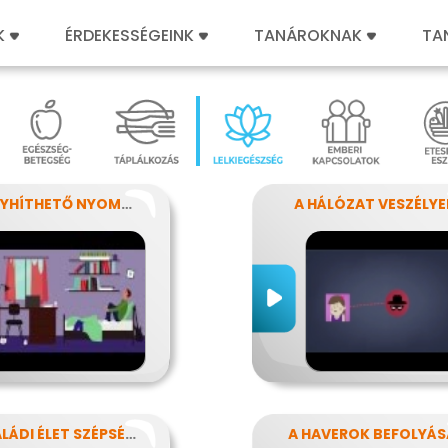
K
ÉRDEKESSÉGEINK
TANÁROKNAK
TA
AZ ENYHÍTHETŐ NYOMÁS - STRESSZ
A HÁLÓZAT VESZÉLYE
A CSALÁDI ÉLET SZÉPSÉGEI ÉS NEHÉZSÉGEI
A HAVEROK BEFOLYÁS