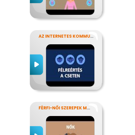
AZ INTERNETES KOMMUNIKÁCIÓ NÉHÁNY SAJÁTOSSÁGA
FÉRFI-NŐI SZEREPEK MODERN SZEMMEL