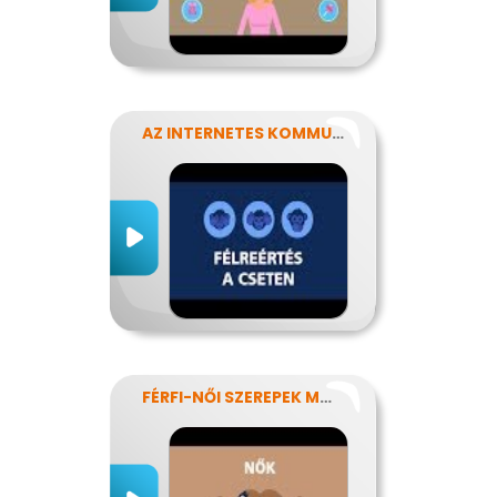
AZ INTERNETES KOMMUNIKÁCIÓ NÉHÁNY SAJÁTOSSÁGA
FÉRFI-NŐI SZEREPEK MODERN SZEMMEL