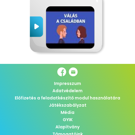
Impresszum
Adatvédelem
Előfizetés a feladatkészítő modul használatára
Játékszabályzat
Média
GYIK
Alapítvány
Támogatóink