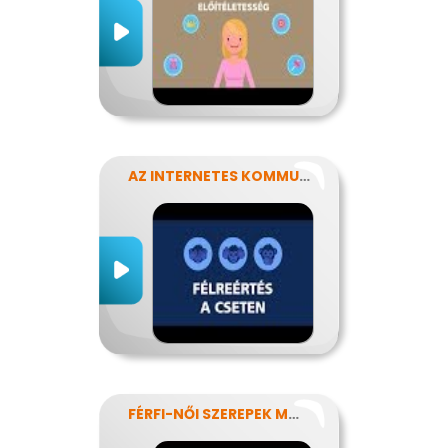
AZ INTERNETES KOMMUNIKÁCIÓ NÉHÁNY SAJÁTOSSÁGA
FÉRFI-NŐI SZEREPEK MODERN SZEMMEL