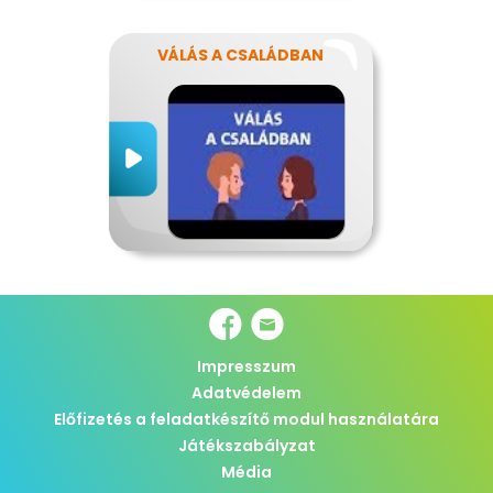
VÁLÁS A CSALÁDBAN
Impresszum
Adatvédelem
Előfizetés a feladatkészítő modul használatára
Játékszabályzat
Média