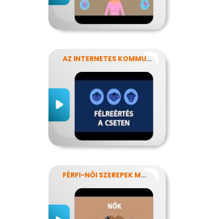
AZ INTERNETES KOMMUNIKÁCIÓ NÉHÁNY SAJÁTOSSÁGA
FÉRFI-NŐI SZEREPEK MODERN SZEMMEL