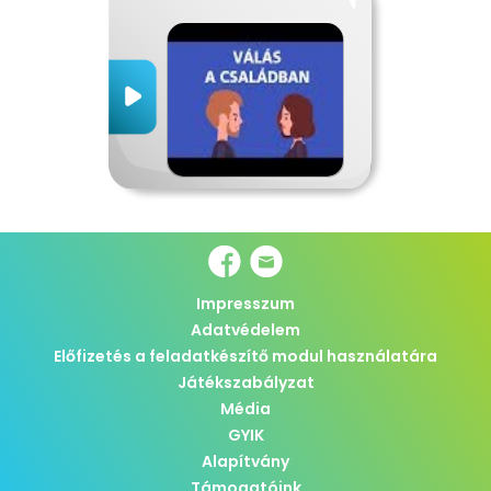
Impresszum
Adatvédelem
Előfizetés a feladatkészítő modul használatára
Játékszabályzat
Média
GYIK
Alapítvány
Támogatóink