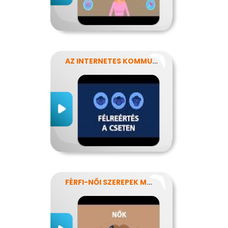
AZ INTERNETES KOMMUNIKÁCIÓ NÉHÁNY SAJÁTOSSÁGA
FÉRFI-NŐI SZEREPEK MODERN SZEMMEL