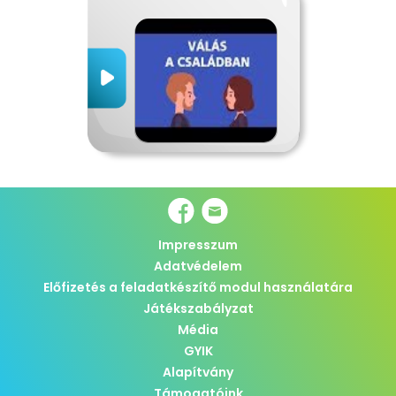
Impresszum
Adatvédelem
Előfizetés a feladatkészítő modul használatára
Játékszabályzat
Média
GYIK
Alapítvány
Támogatóink