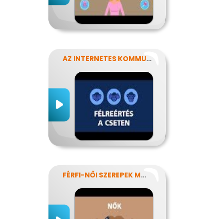
AZ INTERNETES KOMMUNIKÁCIÓ NÉHÁNY SAJÁTOSSÁGA
FÉRFI-NŐI SZEREPEK MODERN SZEMMEL