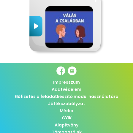
Impresszum
Adatvédelem
Előfizetés a feladatkészítő modul használatára
Játékszabályzat
Média
GYIK
Alapítvány
Támogatóink