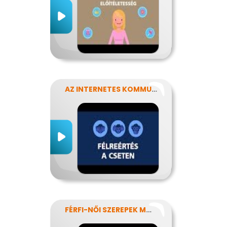
AZ INTERNETES KOMMUNIKÁCIÓ NÉHÁNY SAJÁTOSSÁGA
FÉRFI-NŐI SZEREPEK MODERN SZEMMEL