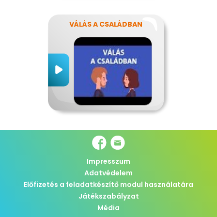
VÁLÁS A CSALÁDBAN
Impresszum
Adatvédelem
Előfizetés a feladatkészítő modul használatára
Játékszabályzat
Média