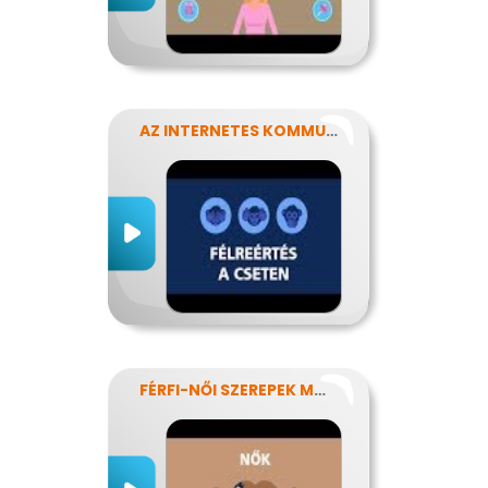
AZ INTERNETES KOMMUNIKÁCIÓ NÉHÁNY SAJÁTOSSÁGA
FÉRFI-NŐI SZEREPEK MODERN SZEMMEL