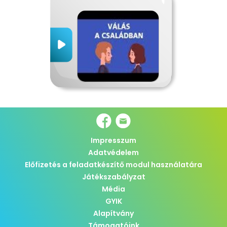
Impresszum
Adatvédelem
Előfizetés a feladatkészítő modul használatára
Játékszabályzat
Média
GYIK
Alapítvány
Támogatóink