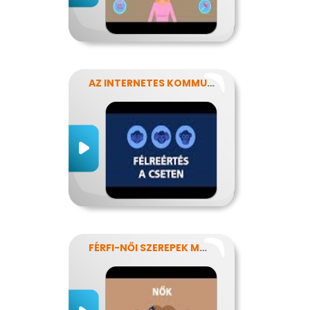
AZ INTERNETES KOMMUNIKÁCIÓ NÉHÁNY SAJÁTOSSÁGA
FÉRFI-NŐI SZEREPEK MODERN SZEMMEL