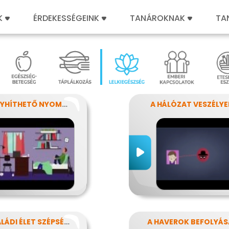
K
ÉRDEKESSÉGEINK
TANÁROKNAK
TA
AZ ENYHÍTHETŐ NYOMÁS - STRESSZ
A HÁLÓZAT VESZÉLYE
A CSALÁDI ÉLET SZÉPSÉGEI ÉS NEHÉZSÉGEI
A HAVEROK BEFOLYÁS