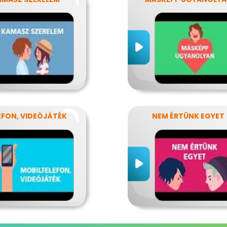
EFON, VIDEÓJÁTÉK
NEM ÉRTÜNK EGYET