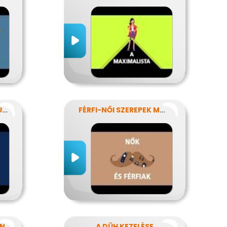
AZ INTERNETES KOMMUNIKÁCIÓ NÉHÁNY SAJÁTOSSÁGA
FÉRFI-NŐI SZEREPEK MODERN SZEMMEL
AN
A DÜH KEZELÉSE