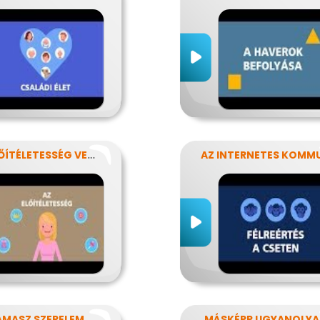
AZ ELŐÍTÉLETESSÉG VESZÉLYEI
AMASZ SZERELEM
MÁSKÉPP UGYANOLY