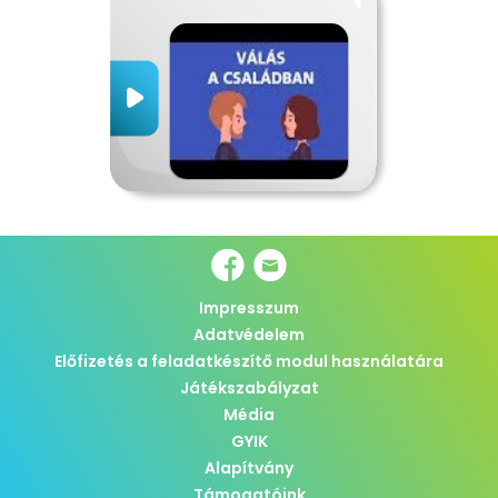
Impresszum
Adatvédelem
Előfizetés a feladatkészítő modul használatára
Játékszabályzat
Média
GYIK
Alapítvány
Támogatóink