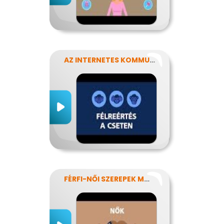
AZ INTERNETES KOMMUNIKÁCIÓ NÉHÁNY SAJÁTOSSÁGA
FÉRFI-NŐI SZEREPEK MODERN SZEMMEL