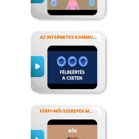
AZ INTERNETES KOMMUNIKÁCIÓ NÉHÁNY SAJÁTOSSÁGA
FÉRFI-NŐI SZEREPEK MODERN SZEMMEL