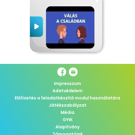
Impresszum
Adatvédelem
Előfizetés a feladatkészítő modul használatára
Játékszabályzat
Média
GYIK
Alapítvány
Támogatóink