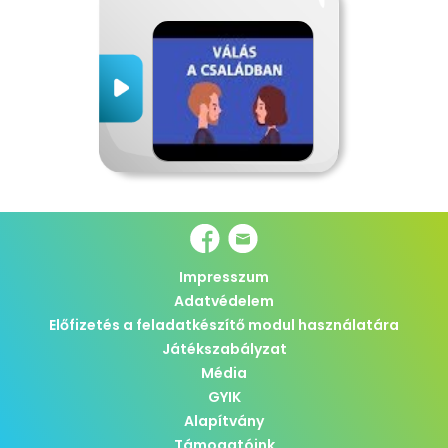
Impresszum
Adatvédelem
Előfizetés a feladatkészítő modul használatára
Játékszabályzat
Média
GYIK
Alapítvány
Támogatóink