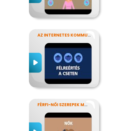
AZ INTERNETES KOMMUNIKÁCIÓ NÉHÁNY SAJÁTOSSÁGA
FÉRFI-NŐI SZEREPEK MODERN SZEMMEL