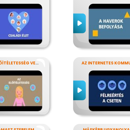
AZ ELŐÍTÉLETESSÉG VESZÉLYEI
AMASZ SZERELEM
MÁSKÉPP UGYANOLY