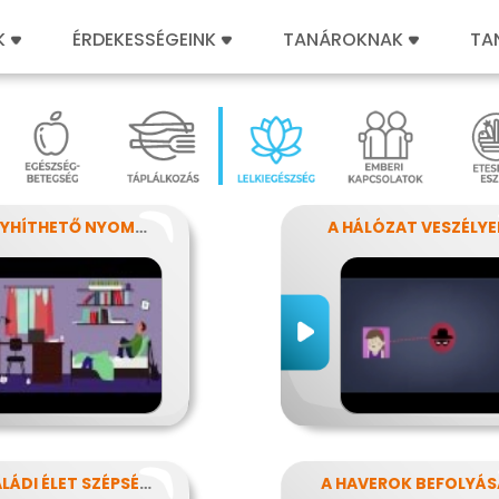
K
ÉRDEKESSÉGEINK
TANÁROKNAK
TA
AZ ENYHÍTHETŐ NYOMÁS - STRESSZ
A HÁLÓZAT VESZÉLYE
A CSALÁDI ÉLET SZÉPSÉGEI ÉS NEHÉZSÉGEI
A HAVEROK BEFOLYÁS