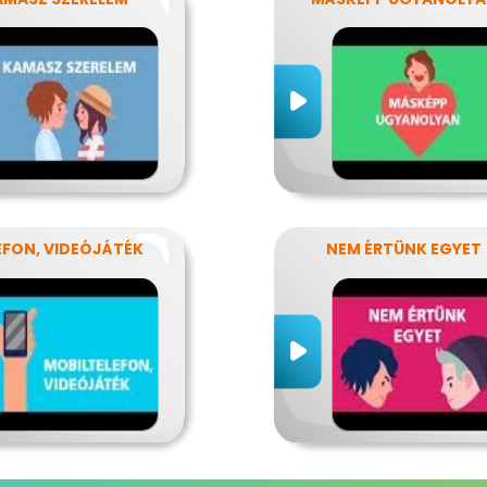
EFON, VIDEÓJÁTÉK
NEM ÉRTÜNK EGYET