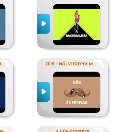
AZ INTERNETES KOMMUNIKÁCIÓ NÉHÁNY SAJÁTOSSÁGA
FÉRFI-NŐI SZEREPEK MODERN SZEMMEL
AN
A DÜH KEZELÉSE