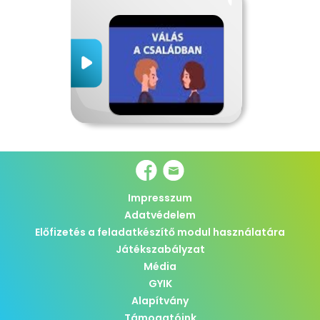
Impresszum
Adatvédelem
Előfizetés a feladatkészítő modul használatára
Játékszabályzat
Média
GYIK
Alapítvány
Támogatóink