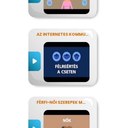
AZ INTERNETES KOMMUNIKÁCIÓ NÉHÁNY SAJÁTOSSÁGA
FÉRFI-NŐI SZEREPEK MODERN SZEMMEL