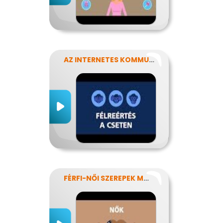
AZ INTERNETES KOMMUNIKÁCIÓ NÉHÁNY SAJÁTOSSÁGA
FÉRFI-NŐI SZEREPEK MODERN SZEMMEL