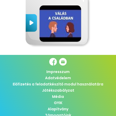
Impresszum
Adatvédelem
Előfizetés a feladatkészítő modul használatára
Játékszabályzat
Média
GYIK
Alapítvány
Támogatóink