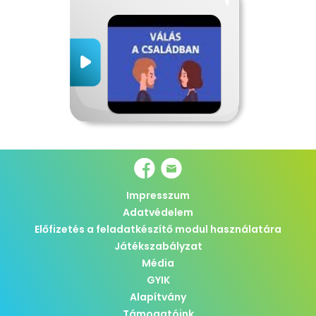
Impresszum
Adatvédelem
Előfizetés a feladatkészítő modul használatára
Játékszabályzat
Média
GYIK
Alapítvány
Támogatóink