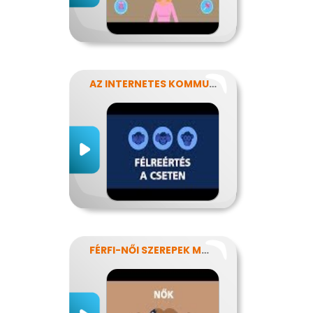
AZ INTERNETES KOMMUNIKÁCIÓ NÉHÁNY SAJÁTOSSÁGA
FÉRFI-NŐI SZEREPEK MODERN SZEMMEL