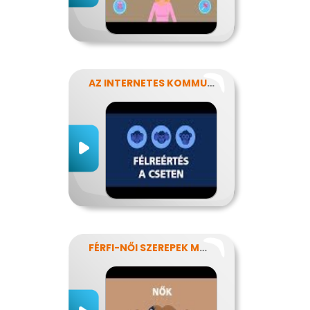
AZ INTERNETES KOMMUNIKÁCIÓ NÉHÁNY SAJÁTOSSÁGA
FÉRFI-NŐI SZEREPEK MODERN SZEMMEL