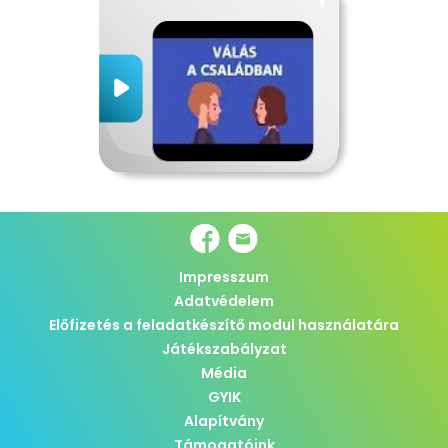
Impresszum
Adatvédelem
Előfizetés a feladatkészítő modul használatára
Játékszabályzat
Média
GYIK
Alapítvány
Támogatóink