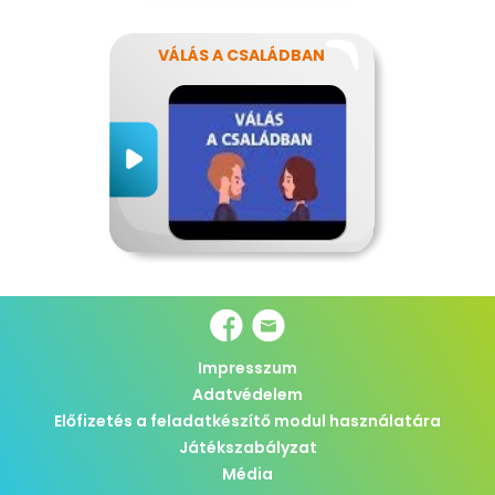
VÁLÁS A CSALÁDBAN
Impresszum
Adatvédelem
Előfizetés a feladatkészítő modul használatára
Játékszabályzat
Média