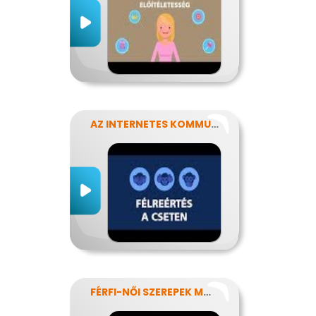
AZ INTERNETES KOMMUNIKÁCIÓ NÉHÁNY SAJÁTOSSÁGA
FÉRFI-NŐI SZEREPEK MODERN SZEMMEL