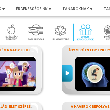
K
ÉRDEKESSÉGEINK
TANÁROKNAK
TA
PROBLÉMA VAGY LEHETŐSÉG?
A CSALÁDI ÉLET SZÉPSÉGEI ÉS NEHÉZSÉGEI
A HAVEROK BEFOLYÁS