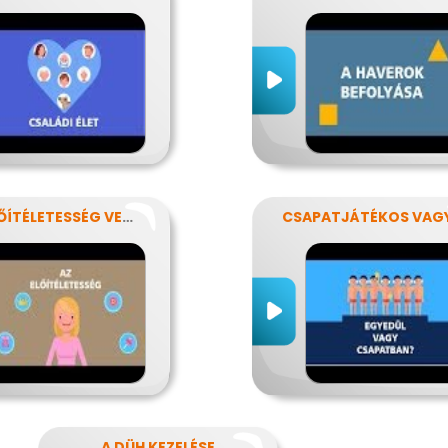
AZ ELŐÍTÉLETESSÉG VESZÉLYEI
CSAPATJÁTÉKOS VAG
A DÜH KEZELÉSE