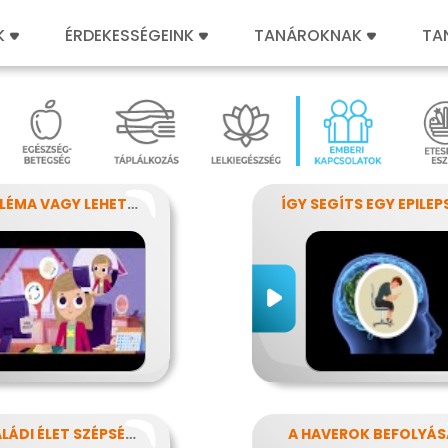
K
ÉRDEKESSÉGEINK
TANÁROKNAK
TA
PROBLÉMA VAGY LEHETŐSÉG?
A CSALÁDI ÉLET SZÉPSÉGEI ÉS NEHÉZSÉGEI
A HAVEROK BEFOLYÁS