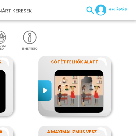
BELÉPÉS
NÁRT KERESEK
ÍGY SEGÍTS EGY EPILEPSZIÁSNAK
SÖTÉT FELHŐK ALATT
A
A MAXIMALIZMUS VESZÉLYEI