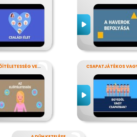
AZ ELŐÍTÉLETESSÉG VESZÉLYEI
CSAPATJÁTÉKOS VAG
A DÜH KEZELÉSE