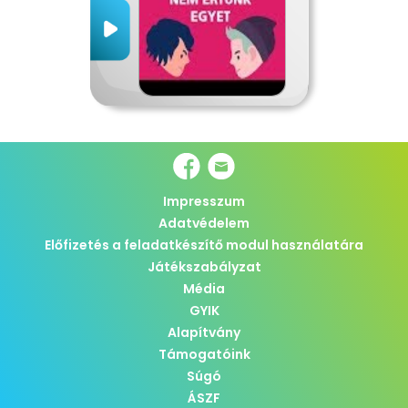
Impresszum
Adatvédelem
Előfizetés a feladatkészítő modul használatára
Játékszabályzat
Média
GYIK
Alapítvány
Támogatóink
Súgó
ÁSZF