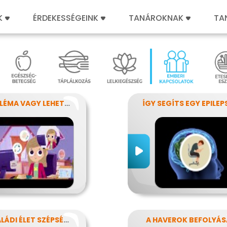
K
ÉRDEKESSÉGEINK
TANÁROKNAK
TA
PROBLÉMA VAGY LEHETŐSÉG?
A CSALÁDI ÉLET SZÉPSÉGEI ÉS NEHÉZSÉGEI
A HAVEROK BEFOLYÁS