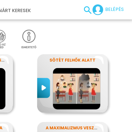
BELÉPÉS
NÁRT KERESEK
ÍGY SEGÍTS EGY EPILEPSZIÁSNAK
SÖTÉT FELHŐK ALATT
A
A MAXIMALIZMUS VESZÉLYEI