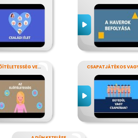
AZ ELŐÍTÉLETESSÉG VESZÉLYEI
CSAPATJÁTÉKOS VAG
A DÜH KEZELÉSE