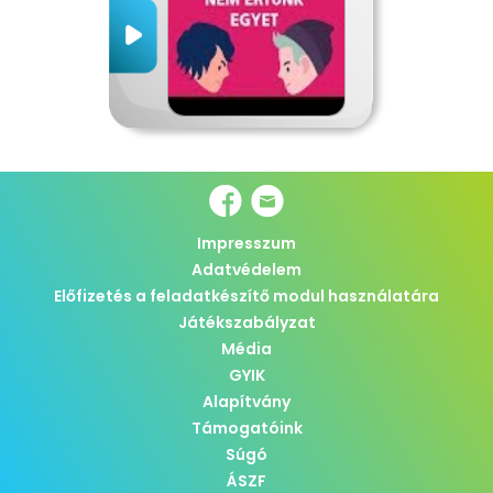
Impresszum
Adatvédelem
Előfizetés a feladatkészítő modul használatára
Játékszabályzat
Média
GYIK
Alapítvány
Támogatóink
Súgó
ÁSZF