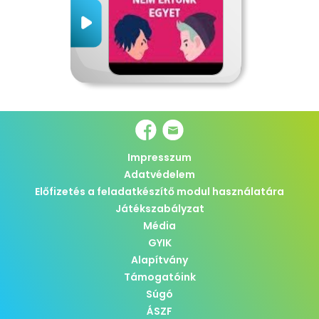
Impresszum
Adatvédelem
Előfizetés a feladatkészítő modul használatára
Játékszabályzat
Média
GYIK
Alapítvány
Támogatóink
Súgó
ÁSZF