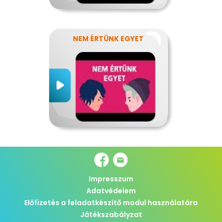
NEM ÉRTÜNK EGYET
Impresszum
Adatvédelem
Előfizetés a feladatkészítő modul használatára
Játékszabályzat