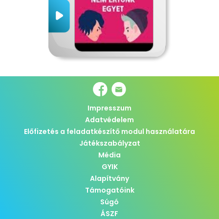
Impresszum
Adatvédelem
Előfizetés a feladatkészítő modul használatára
Játékszabályzat
Média
GYIK
Alapítvány
Támogatóink
Súgó
ÁSZF