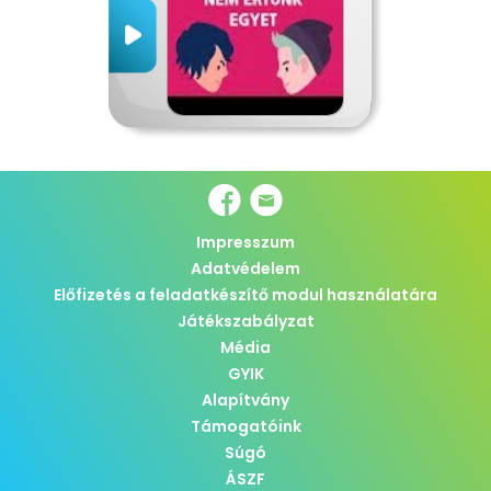
Impresszum
Adatvédelem
Előfizetés a feladatkészítő modul használatára
Játékszabályzat
Média
GYIK
Alapítvány
Támogatóink
Súgó
ÁSZF