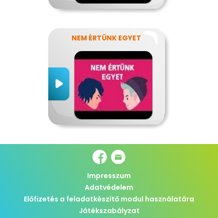
NEM ÉRTÜNK EGYET
Impresszum
Adatvédelem
Előfizetés a feladatkészítő modul használatára
Játékszabályzat