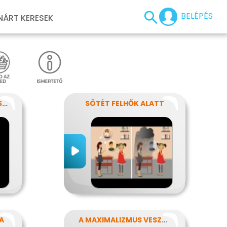
BELÉPÉS
NÁRT KERESEK
ÍGY SEGÍTS EGY EPILEPSZIÁSNAK
SÖTÉT FELHŐK ALATT
A
A MAXIMALIZMUS VESZÉLYEI