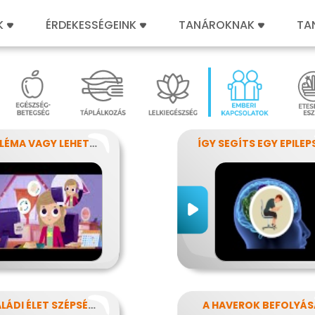
K
ÉRDEKESSÉGEINK
TANÁROKNAK
TA
PROBLÉMA VAGY LEHETŐSÉG?
A CSALÁDI ÉLET SZÉPSÉGEI ÉS NEHÉZSÉGEI
A HAVEROK BEFOLYÁS