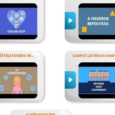
AZ ELŐÍTÉLETESSÉG VESZÉLYEI
CSAPATJÁTÉKOS VAG
A DÜH KEZELÉSE