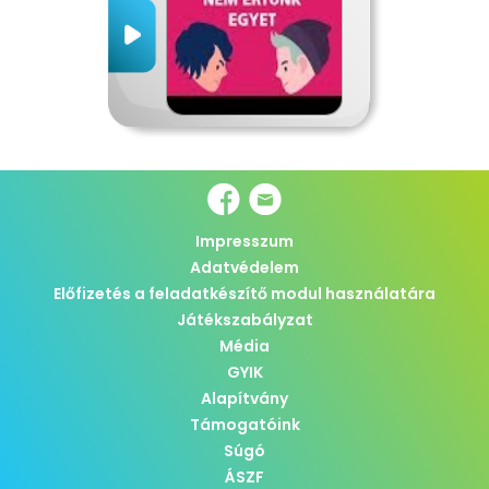
Impresszum
Adatvédelem
Előfizetés a feladatkészítő modul használatára
Játékszabályzat
Média
GYIK
Alapítvány
Támogatóink
Súgó
ÁSZF