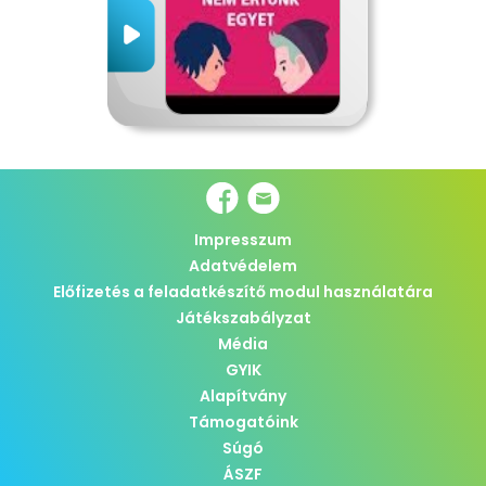
Impresszum
Adatvédelem
Előfizetés a feladatkészítő modul használatára
Játékszabályzat
Média
GYIK
Alapítvány
Támogatóink
Súgó
ÁSZF