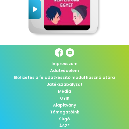
Impresszum
Adatvédelem
Előfizetés a feladatkészítő modul használatára
Játékszabályzat
Média
GYIK
Alapítvány
Támogatóink
Súgó
ÁSZF